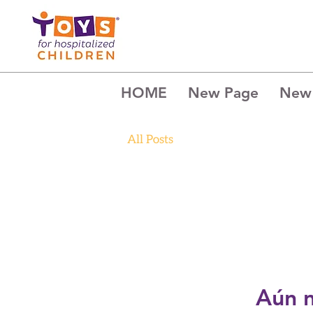
HOME
New Page
New
All Posts
Aún n