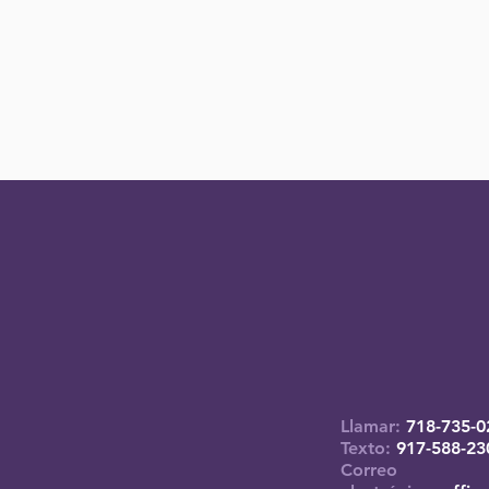
Llamar:
718-735-0
Texto:
917-588-23
Correo