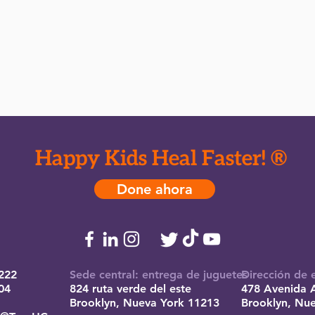
Happy Kids Heal Faster! ®
Done ahora
222
Sede central: entrega de juguetes
Dirección de 
04
824 ruta verde del este
478 Avenida 
Brooklyn, Nueva York 11213
Brooklyn, Nu