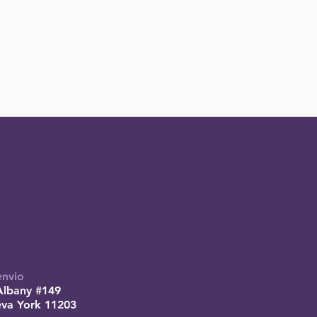
envio
Albany #149
eva York 11203