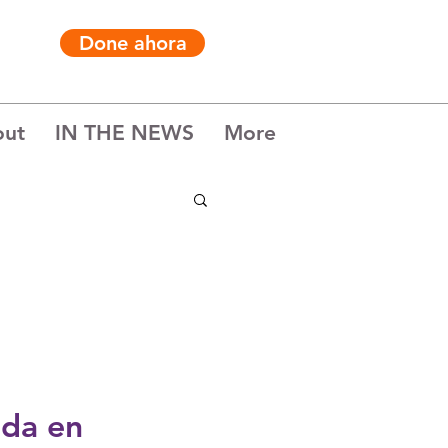
Done ahora
out
IN THE NEWS
More
ada en