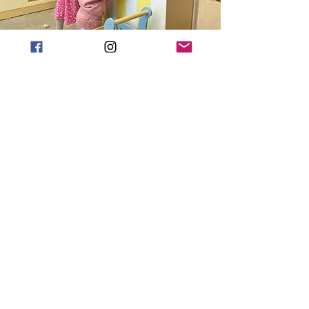
Entretenimiento
Juegos de vídeo
Mantener a los niños comprometidos y
dejar de pensar en su dolor.
Happy Kids Heal Faster! ®
Done ahora