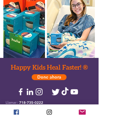
Happy Kids Heal Faster! ®
Done ahora
Llamar:
718-735-0222
Texto:
917-588-2304
Correo electrónico:
office@ToysHC.org
Sede central: entrega de juguetes
824 ruta verde del este
Brooklyn, Nueva York 11213