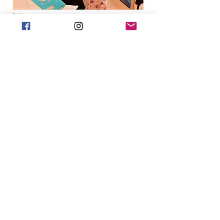
Happy Kids Heal Faster! ®
Done ahora
Llamar:
718-735-0222
Texto:
917-588-2304
Correo electrónico:
office@ToysHC.org
Sede central: entrega de juguetes
824 ruta verde del este
Brooklyn, Nueva York 11213
Dirección de envio
478 Avenida Albany #149
Brooklyn, Nueva York 11203
Oficina de Manhattan
551 Quinta Avenida #2500