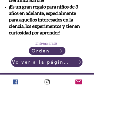
científica Barbie!
¡Es un gran regalo para niños de 3
años en adelante, especialmente
para aquellos interesados en la
ciencia, los experimentos y tienen
curiosidad por aprender!
Entrega gratis
Orden
Volver a la página principal
Happy Kids Heal Faster! ®
Done ahora
Llamar:
718-735-0222
Texto:
917-588-2304
Correo electrónico:
office@ToysHC.org