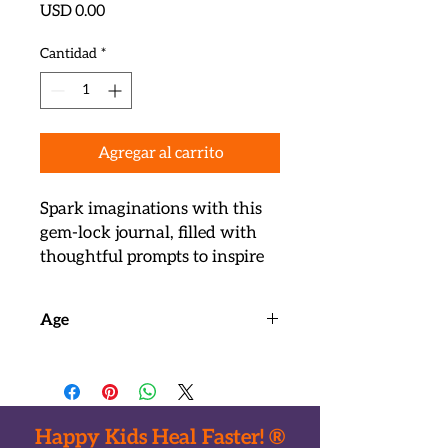
Precio
USD 0.00
Cantidad
*
Agregar al carrito
Spark imaginations with this 
gem-lock journal, filled with 
thoughtful prompts to inspire 
young creators.

Colorful and engaging design

Age
Fluffy dynamic pen

Promotes positivity

Ages 8+
Includes notebook, pen, and 
colorful stickers
Happy Kids Heal Faster! ®